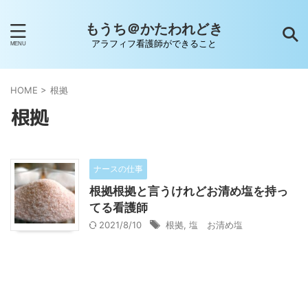
もうち＠かたわれどき
アラフィフ看護師ができること
HOME
>
根拠
根拠
ナースの仕事
根拠根拠と言うけれどお清め塩を持っ
てる看護師
2021/8/10
根拠
,
塩 お清め塩