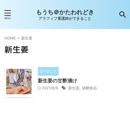
もうち＠かたわれどき
アラフィフ看護師ができること
HOME
>
新生姜
新生姜
日々のこと
新生姜の甘酢漬け
2021/8/6
新生姜
,
発酵食品